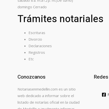
sábado 8 a. m.a12 p. m.(De turno)
domingo Cerrado
Trámites notariales
Escrituras
Divorcio
Declaraciones
Registros
Etc
Conozcanos
Redes 
Notariasenmedellin.com es un sitio
web dedicado a informar sobre el
listado de notarías oficial en la ciudad
de Medellín e igualmente informar