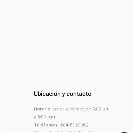
Ubicación y contacto
Horario
: Lunes a viernes de 8:00 a.m
a 5:00 p.m
Teléfono
: (+604)5129062
Dirección
: Calle 42 # 50 – 61