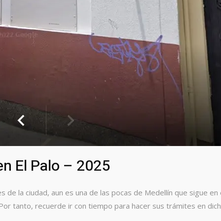
en El Palo – 2025
es de la ciudad, aun es una de las pocas de Medellín que sigue en 
. Por tanto, recuerde ir con tiempo para hacer sus trámites en dich