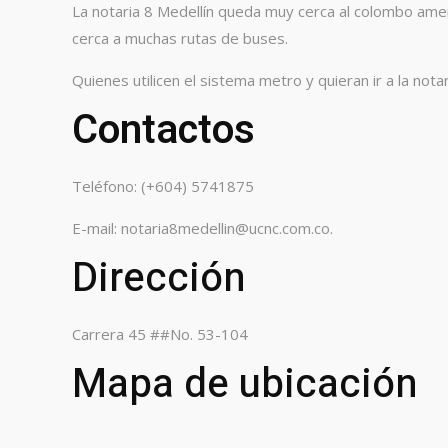
La notaria 8 Medellín queda muy cerca al colombo ameri
cerca a muchas rutas de buses.
Quienes utilicen el sistema metro y quieran ir a la not
Contactos
Teléfono: (+604) 5741875
E-mail: notaria8medellin@ucnc.com.co.
Dirección
Carrera 45 ##No. 53-104
Mapa de ubicación