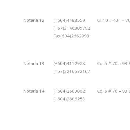
Notaría 12
(+604)4488550
Cl. 10 # 43F – 7
(+57)3146805792
Fax(604)2662993
Notaría 13
(+604)4112928
Cq. 5 # 70 – 93 
(+57)3216572167
Notaría 14
(+604)2603062
Cq. 5 # 70 – 93 
(+604)2606253