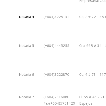
Empresarial Ciud
Notaría 4
(+604)3225131
Cq. 2 # 72 – 35 
Notaría 5
(+604)4445255
Cra. 66B # 34 –
Notaría 6
(+604)3222870
Cq. 4 # 73 – 117
Notaría 7
(+604)2316080
Cl. 55 # 46 – 21 
Fax(+604)5751420
Espejos