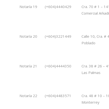
Notaría 19
(+604)4440429
Cra. 70 # 1 – 14
Comercial Arkad
Notaría 20
(+604)3221449
Calle 10, Cra. #
Poblado
Notaría 21
(+604)4444350
Cra. 38 # 26 – 4
Las Palmas
Notaría 22
(+604)4483571
Cra. 48 # 10 – 1
Monterrey