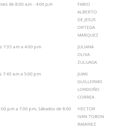
rnes de 8:00 a.m - 4:00 p.m
FABIO
ALBERTO
DE JESUS
ORTEGA
MARQUEZ
s 7:35 a.m a 4:00 p.m
JULIANA
OLIVA
ZULUAGA
s 7:45 a.m a 5:00 p.m
JUAN
GUILLERMO
LONDOÑO
CORREA
2:00 p.m a 7:00 p.m, Sábados de 8:00
HECTOR
IVAN TOBON
RAMIREZ