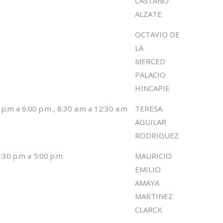
CASTAÑO
ALZATE
OCTAVIO DE
LA
MERCED
PALACIO
HINCAPIE
 p.m a 6:00 p.m , 8:30 a.m a 12:30 a.m
TERESA
AGUILAR
RODRIGUEZ
:30 p.m a 5:00 p.m
MAURICIO
EMILIO
AMAYA
MARTINEZ
CLARCK