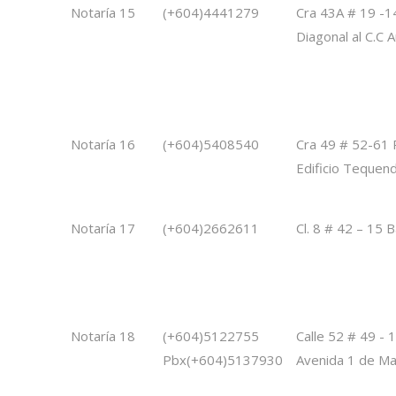
Notaría 15
(+604)4441279
Cra 43A # 19 -14
Diagonal al C.C 
Notaría 16
(+604)5408540
Cra 49 # 52-61 
Edificio Tequen
Notaría 17
(+604)2662611
Cl. 8 # 42 – 15 
Notaría 18
(+604)5122755
Calle 52 # 49 - 1
Pbx(+604)5137930
Avenida 1 de Ma