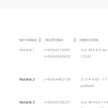
NOTARÍAS
TELÉFONO
DIRECCIÓN
NOTARÍAS
TELÉFONO
DIRECCIÓN
Notaría 1
(+604)4116991
Cra. 43A # 6 sur
(+604)2660620
L5242
Notaría 2
(+604)4482108
Cl. 9 # 43B – 17
poblado
Notaría 3
(+604)3228221
Cra. 48 #20-114