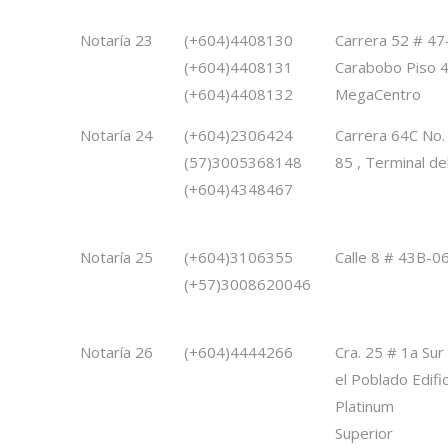
Notaría 23
(+604)4408130
Carrera 52 # 47
(+604)4408131
Carabobo Piso 4
(+604)4408132
MegaCentro
Notaría 24
(+604)2306424
Carrera 64C No.
(57)3005368148
85 , Terminal de
(+604)4348467
Notaría 25
(+604)3106355
Calle 8 # 43B-0
(+57)3008620046
Notaría 26
(+604)4444266
Cra. 25 # 1a Sur
el Poblado Edific
Platinum
Superior