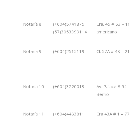
Notaría 8
(+604)5741875
Cra. 45 # 53 – 
(57)3053399114
americano
Notaría 9
(+604)2515119
Cl. 57A # 48 – 2
Notaría 10
(+604)3220013
Av. Palacé # 54
Berrio
Notaría 11
(+604)4483811
Cra 43A # 1 – 77