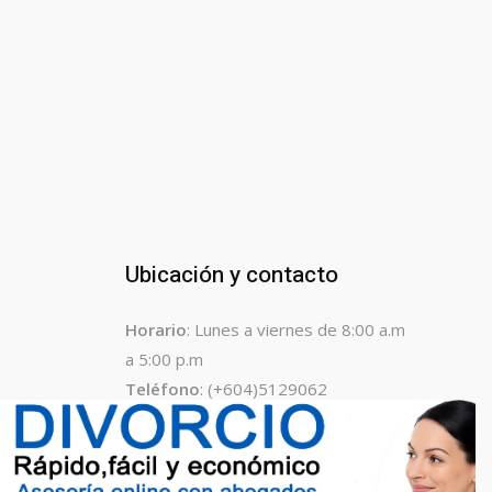
Ubicación y contacto
Horario
: Lunes a viernes de 8:00 a.m
a 5:00 p.m
Teléfono
: (+604)5129062
Dirección
: Calle 42 # 50 – 61
E-mail
:
notariasenmedellin@gmail.com