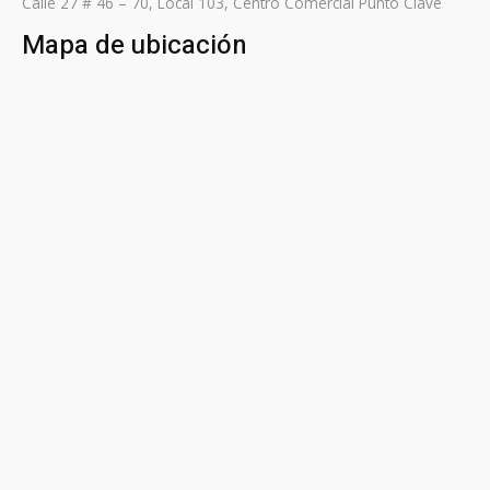
Calle 27 # 46 – 70, Local 103, Centro Comercial Punto Clave
Mapa de ubicación