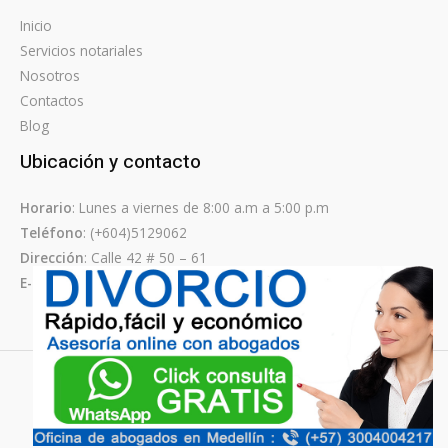
Inicio
Servicios notariales
Nosotros
Contactos
Blog
Ubicación y contacto
Horario
: Lunes a viernes de 8:00 a.m a 5:00 p.m
Teléfono
: (+604)5129062
Dirección
: Calle 42 # 50 – 61
E-mail
: notariasenmedellin@gmail.com
Copyright © Notarías Medellín
Diseño GRUBOA