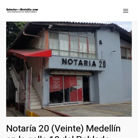
Ir
al
MAI
contenido
MEN
Notaría 20 (Veinte) Medellín