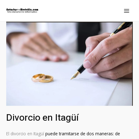
Ir
al
MAI
contenido
MEN
Divorcio en Itagüí
El divorcio en Itagüí
puede tramitarse de dos maneras: de