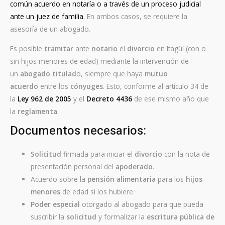
común acuerdo en notaría o a través de un proceso judicial
ante un juez de familia
. En ambos casos, se requiere la
asesoría de un abogado.
Es posible
tramitar
ante
notario
el
divorcio
en Itagüí (con o
sin hijos menores de edad) mediante la intervención de
un
abogado titulad
o, siempre que haya
mutuo
acuerdo
entre los
cónyuges
. Esto, conforme al artículo 34 de
la
Ley 962 de 2005
y el
Decreto 4436
de ese mismo año que
la
reglamenta
.
Documentos necesarios:
Solicitud
firmada para iniciar el
divorcio
con la nota de
presentación personal del
apoderado
.
Acuerdo sobre la
pensión alimentaria
para los
hijos
menores
de edad si los hubiere.
Poder especial
otorgado al abogado para que pueda
suscribir la
solicitud
y formalizar la
escritura pública de